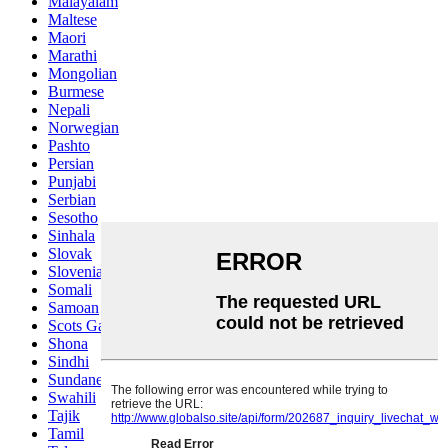
Malayalam
Maltese
Maori
Marathi
Mongolian
Burmese
Nepali
Norwegian
Pashto
Persian
Punjabi
Serbian
Sesotho
Sinhala
Slovak
Slovenian
Somali
Samoan
Scots Gaelic
Shona
Sindhi
Sundanese
Swahili
Tajik
Tamil