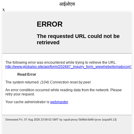
आईओएस
x