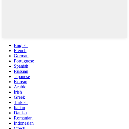
English
French
German
Portuguese
Spanish
Russian
Japanese
Korean
Arabic
Irish
Greek
Turkish
Italian
Danish
Romanian
Indonesian
Czech